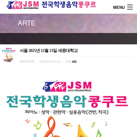
MENU
ARTE
About J.S.M
콩쿨 대회안내
서울 2025년 12월 13일 세종대학교
JSM MUSIC
조회
|
2026.01.03 01:33
|
405
콩쿨 시상내역
콩쿨 드레스 소개
커뮤니티
로그인
회원가입