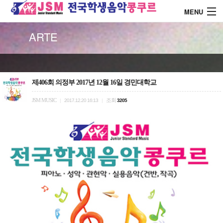
MENU
ARTE
About J.S.M
콩쿨 대회안내
제406회 의정부 2017년 12월 16일 경민대학교
JSM MUSIC
조회
|
2017.12.20 16:13
|
3205
콩쿨 시상내역
콩쿨 드레스 소개
커뮤니티
로그인
회원가입