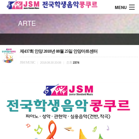
MENU
ARTE
About J.S.M
콩쿨 대회안내
제437회 안양 2018년 08월 25일 안양아트센터
JSM MUSIC
조회
|
2018.08.30 20:08
|
2374
콩쿨 시상내역
콩쿨 드레스 소개
커뮤니티
로그인
회원가입