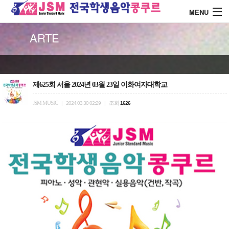
MENU
ARTE
About J.S.M
콩쿨 대회안내
제625회 서울 2024년 03월 23일 이화여자대학교
JSM MUSIC
조회
|
2024.03.30 02:29
|
1626
콩쿨 시상내역
콩쿨 드레스 소개
커뮤니티
로그인
회원가입