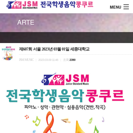
MENU
ARTE
About J.S.M
콩쿨 대회안내
제607회 서울 2023년 03월 01일 세종대학교
JSM MUSIC
조회
|
2023.03.09 11:46
|
2390
콩쿨 시상내역
콩쿨 드레스 소개
커뮤니티
로그인
회원가입