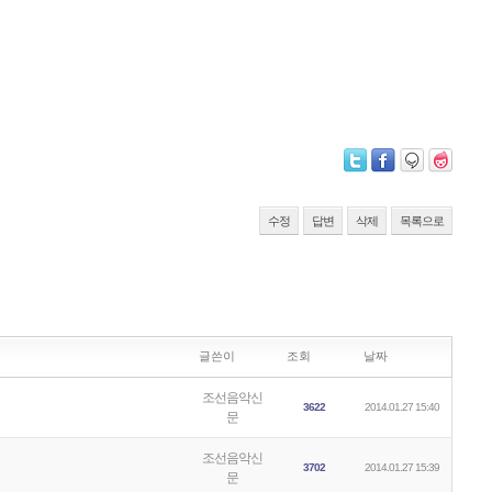
수정
답변
삭제
목록으로
글쓴이
조회
날짜
조선음악신
3622
2014.01.27 15:40
문
조선음악신
3702
2014.01.27 15:39
문