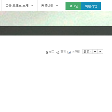
콩쿨 드레스 소개
커뮤니티
로그인
회원가입
드레스
공지사항
트로피
피아노의 모든 것
신고
인쇄
스크랩