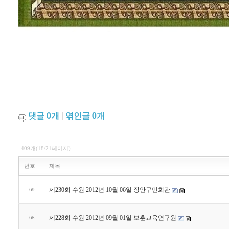
댓글
0
개
|
엮인글
0
개
409개(18/21페이지)
번호
제목
제230회 수원 2012년 10월 06일 장안구민회관
69
제228회 수원 2012년 09월 01일 보훈교육연구원
68