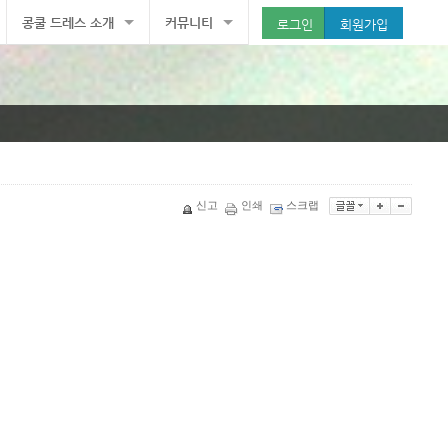
콩쿨 드레스 소개
커뮤니티
로그인
회원가입
드레스
공지사항
트로피
피아노의 모든 것
신고
인쇄
스크랩