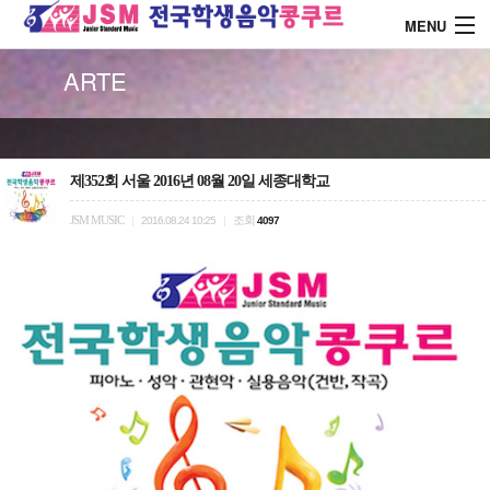
MENU
ARTE
About J.S.M
콩쿨 대회안내
제352회 서울 2016년 08월 20일 세종대학교
JSM MUSIC
조회
|
2016.08.24 10:25
|
4097
콩쿨 시상내역
콩쿨 드레스 소개
커뮤니티
로그인
회원가입