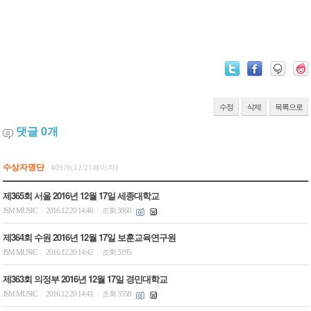
수정
삭제
목록으로
댓글
0
개
수상자명단
409개(12/21페이지)
제365회 서울 2016년 12월 17일 세종대학교
JSM MUSIC
2016.12.20 14:46
조회 3860
|
|
제364회 수원 2016년 12월 17일 보훈교육연구원
JSM MUSIC
2016.12.20 14:42
조회 3195
|
|
제363회 의정부 2016년 12월 17일 경민대학교
JSM MUSIC
2016.12.20 14:41
조회 3558
|
|