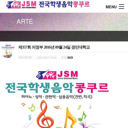
MENU
ARTE
About J.S.M
콩쿨 대회안내
제357회 의정부 2016년 09월 24일 경민대학교
JSM MUSIC
조회
|
2016.09.27 16:08
|
3829
콩쿨 시상내역
콩쿨 드레스 소개
커뮤니티
로그인
회원가입