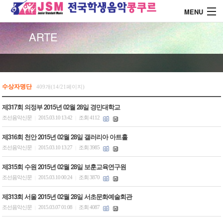
MENU
ARTE
About J.S.M
콩쿨 대회안내
수상자명단
409개(14/21페이지)
제317회 의정부 2015년 02월 28일 경민대학교
콩쿨 시상내역
조선음악신문
2015.03.10 13:42
조회 4112
|
|
제316회 천안 2015년 02월 28일 갤러리아 아트홀
콩쿨 드레스 소개
조선음악신문
2015.03.10 13:27
조회 3985
|
|
제315회 수원 2015년 02월 28일 보훈교육연구원
커뮤니티
조선음악신문
2015.03.10 00:24
조회 3870
|
|
제313회 서울 2015년 02월 28일 서초문화예술회관
조선음악신문
2015.03.07 01:08
조회 4087
|
|
로그인
회원가입