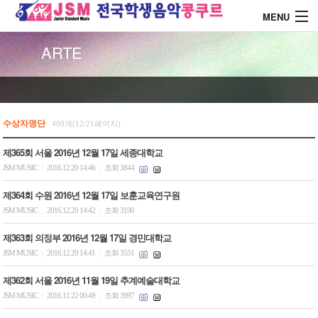
MENU
ARTE
About J.S.M
콩쿨 대회안내
수상자명단
409개(12/21페이지)
제365회 서울 2016년 12월 17일 세종대학교
콩쿨 시상내역
JSM MUSIC
2016.12.20 14:46
조회 3844
|
|
제364회 수원 2016년 12월 17일 보훈교육연구원
콩쿨 드레스 소개
JSM MUSIC
2016.12.20 14:42
조회 3190
|
|
제363회 의정부 2016년 12월 17일 경민대학교
커뮤니티
JSM MUSIC
2016.12.20 14:41
조회 3551
|
|
제362회 서울 2016년 11월 19일 추계예술대학교
JSM MUSIC
2016.11.22 00:49
조회 3997
|
|
로그인
회원가입