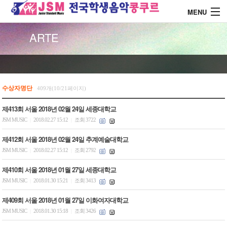
MENU
ARTE
About J.S.M
콩쿨 대회안내
수상자명단
409개(10/21페이지)
제413회 서울 2018년 02월 24일 세종대학교
콩쿨 시상내역
JSM MUSIC
2018.02.27 15:12
조회 3722
|
|
제412회 서울 2018년 02월 24일 추계예술대학교
콩쿨 드레스 소개
JSM MUSIC
2018.02.27 15:12
조회 2792
|
|
제410회 서울 2018년 01월 27일 세종대학교
커뮤니티
JSM MUSIC
2018.01.30 15:21
조회 3413
|
|
제409회 서울 2018년 01월 27일 이화여자대학교
JSM MUSIC
2018.01.30 15:18
조회 3426
|
|
로그인
회원가입