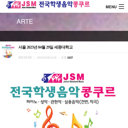
MENU
ARTE
About J.S.M
콩쿨 대회안내
서울 2023년 04월 29일 세종대학교
JSM MUSIC
조회
|
2023.05.09 01:35
|
1637
콩쿨 시상내역
콩쿨 드레스 소개
커뮤니티
로그인
회원가입