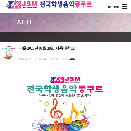
MENU
ARTE
About J.S.M
콩쿨 대회안내
서울 2023년 01월 28일 세종대학교
JSM MUSIC
조회
|
2023.01.31 23:39
|
2416
콩쿨 시상내역
콩쿨 드레스 소개
커뮤니티
로그인
회원가입