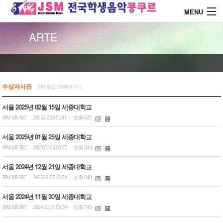
MENU
ARTE
About J.S.M
콩쿨 대회안내
수상자사진
390개(2/20페이지)
서울 2025년 02월 15일 세종대학교
콩쿨 시상내역
JSM MUSIC
2025.02.28 02:41
조회 622
|
|
서울 2025년 01월 25일 세종대학교
콩쿨 드레스 소개
JSM MUSIC
2025.02.05 00:17
조회 836
|
|
서울 2024년 12월 21일 세종대학교
커뮤니티
JSM MUSIC
2025.01.07 12:50
조회 640
|
|
서울 2024년 11월 30일 세종대학교
JSM MUSIC
2024.12.21 03:30
조회 745
|
|
로그인
회원가입